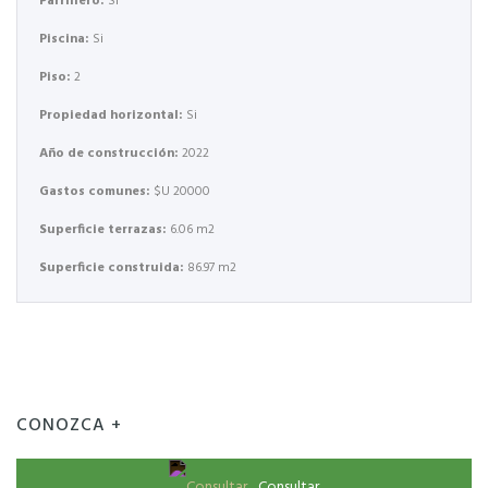
Parrillero:
Si
Piscina:
Si
Piso:
2
Propiedad horizontal:
Si
Año de construcción:
2022
Gastos comunes:
$U 20000
Superficie terrazas:
6.06 m2
Superficie construida:
86.97 m2
CONOZCA +
Consultar