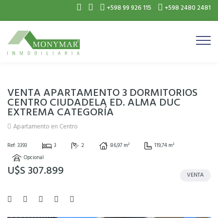
+598 99 926 115
+598 2480 2481
VENTA APARTAMENTO 3 DORMITORIOS
CENTRO CIUDADELA ED. ALMA DUC
EXTREMA CATEGORÍA
Apartamento en Centro
Ref: 3393
3
2
86,97 m²
119,74 m²
Opcional
U$S 307.899
VENTA