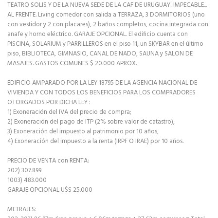
TEATRO SOLIS Y DE LA NUEVA SEDE DE LA CAF DE URUGUAY...IMPECABLE...
AL FRENTE. Living comedor con salida a TERRAZA, 3 DORMITORIOS (uno
con vestidor y 2 con placares), 2 baños completos, cocina integrada con
anafe y horno eléctrico. GARAJE OPCIONAL. El edificio cuenta con
PISCINA, SOLARIUM y PARRILLEROS en el piso 11, un SKYBAR en el último
piso, BIBLIOTECA, GIMNASIO, CANAL DE NADO, SAUNA y SALON DE
MASAJES. GASTOS COMUNES $ 20.000 APROX.
EDIFICIO AMPARADO POR LA LEY 18795 DE LA AGENCIA NACIONAL DE
VIVIENDA Y CON TODOS LOS BENEFICIOS PARA LOS COMPRADORES
OTORGADOS POR DICHA LEY :
1) Exoneración del IVA del precio de compra;
2) Exoneración del pago de ITP (2% sobre valor de catastro),
3) Exoneración del impuesto al patrimonio por 10 años,
4) Exoneración del impuesto a la renta (IRPF O IRAE) por 10 años.
PRECIO DE VENTA con RENTA:
202) 307.899
1003) 483.000
GARAJE OPCIONAL U$S 25.000
METRAJES: