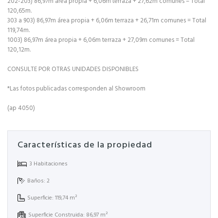
202-203) 86,97m área propia + 6,06m terraza + 27,62m comunes = Total
120,65m.
303 a 903) 86,97m área propia + 6,06m terraza + 26,71m comunes = Total
119,74m.
1003) 86,97m área propia + 6,06m terraza + 27,09m comunes = Total
120,12m.
CONSULTE POR OTRAS UNIDADES DISPONIBLES
*Las fotos publicadas corresponden al Showroom
(ap 4050)
Características de la propiedad
3 Habitaciones
Baños: 2
Superficie: 119,74 m²
Superficie Construida: 86,97 m²