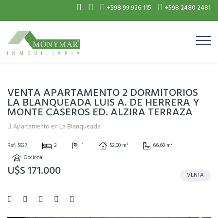
+598 99 926 115
+598 2480 2481
VENTA APARTAMENTO 2 DORMITORIOS
LA BLANQUEADA LUIS A. DE HERRERA Y
MONTE CASEROS ED. ALZIRA TERRAZA
Apartamento en La Blanqueada
Ref: 5937
2
1
52,00 m²
66,60 m²
Opcional
U$S 171.000
VENTA