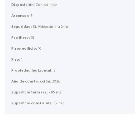
Disposición:
Contrafrente
Ascensor:
Si
Seguridad:
Si, Videocámara 24hs
Parrillero:
Si
Pisos edificio:
10
Piso:
1
Propiedad horizontal:
Si
Año de construcción:
2026
Superficie terrazas:
7.85 m2
Superficie construida:
52 m2