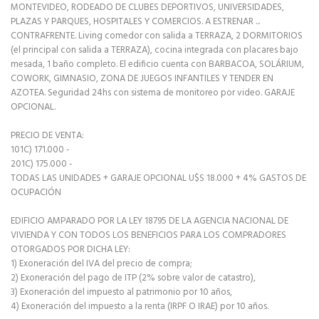
MONTEVIDEO, RODEADO DE CLUBES DEPORTIVOS, UNIVERSIDADES,
PLAZAS Y PARQUES, HOSPITALES Y COMERCIOS. A ESTRENAR ...
CONTRAFRENTE. Living comedor con salida a TERRAZA, 2 DORMITORIOS
(el principal con salida a TERRAZA), cocina integrada con placares bajo
mesada, 1 baño completo. El edificio cuenta con BARBACOA, SOLÁRIUM,
COWORK, GIMNASIO, ZONA DE JUEGOS INFANTILES Y TENDER EN
AZOTEA. Seguridad 24hs con sistema de monitoreo por video. GARAJE
OPCIONAL.
PRECIO DE VENTA:
101C) 171.000 -
201C) 175.000 -
TODAS LAS UNIDADES + GARAJE OPCIONAL U$S 18.000 + 4% GASTOS DE
OCUPACIÓN
EDIFICIO AMPARADO POR LA LEY 18795 DE LA AGENCIA NACIONAL DE
VIVIENDA Y CON TODOS LOS BENEFICIOS PARA LOS COMPRADORES
OTORGADOS POR DICHA LEY:
1) Exoneración del IVA del precio de compra;
2) Exoneración del pago de ITP (2% sobre valor de catastro),
3) Exoneración del impuesto al patrimonio por 10 años,
4) Exoneración del impuesto a la renta (IRPF O IRAE) por 10 años.